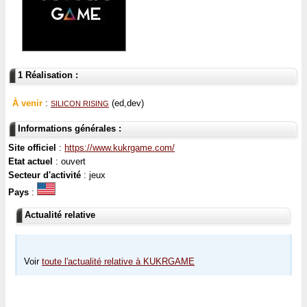
1 Réalisation :
À venir
:
(ed,dev)
SILICON RISING
Informations générales :
Site officiel
:
https://www.kukrgame.com/
Etat actuel
: ouvert
Secteur d'activité
: jeux
Pays
:
Actualité relative
Voir
toute l'actualité relative à KUKRGAME