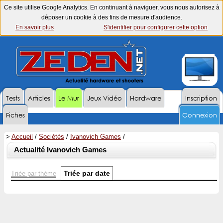
Ce site utilise Google Analytics. En continuant à naviguer, vous nous autorisez à
déposer un cookie à des fins de mesure d'audience.
En savoir plus
S'identifier pour configurer cette option
Tests
Articles
Le Mur
Jeux Vidéo
Hardware
Inscription
Fiches
Connexion
>
Accueil
/
Sociétés
/
Ivanovich Games
/
Actualité Ivanovich Games
Triée par date
Triée par thème