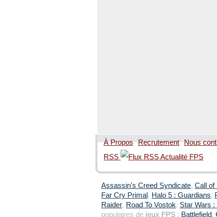
À Propos
Recrutement
Nous cont
RSS
Assassin's Creed Syndicate
,
Call of
Far Cry Primal
,
Halo 5 : Guardians
,
Raider
,
Road To Vostok
,
Star Wars : 
populaires de
jeux FPS
:
Battlefield
,