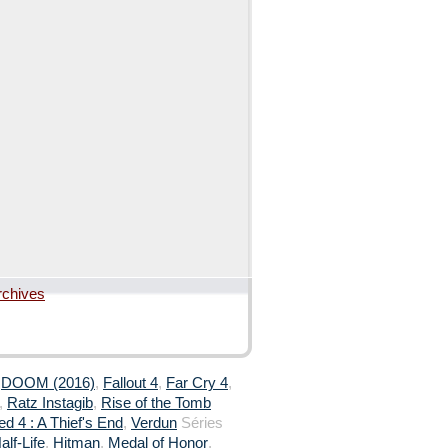
rchives
,
DOOM (2016)
,
Fallout 4
,
Far Cry 4
,
,
Ratz Instagib
,
Rise of the Tomb
d 4 : A Thief's End
,
Verdun
Séries
alf-Life
,
Hitman
,
Medal of Honor
,