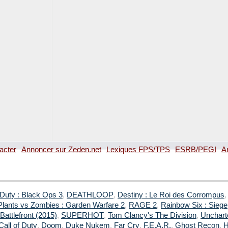
acter
Annoncer sur Zeden.net
Lexiques FPS/TPS
ESRB/PEGI
A
 Duty : Black Ops 3
,
DEATHLOOP
,
Destiny : Le Roi des Corrompus
Plants vs Zombies : Garden Warfare 2
,
RAGE 2
,
Rainbow Six : Siege
Battlefront (2015)
,
SUPERHOT
,
Tom Clancy's The Division
,
Uncharte
Call of Duty
,
Doom
,
Duke Nukem
,
Far Cry
,
F.E.A.R.
,
Ghost Recon
,
H