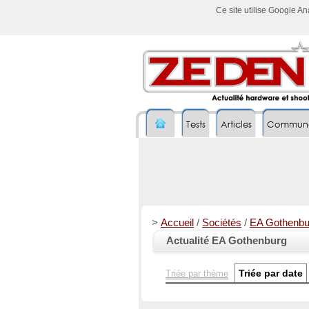
Ce site utilise Google A
Tests
Articles
Commun
>
Accueil
/
Sociétés
/
EA Gothenbu
Actualité EA Gothenburg
Triée par date
Triée par thème