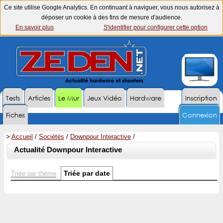
Ce site utilise Google Analytics. En continuant à naviguer, vous nous autorisez à
déposer un cookie à des fins de mesure d'audience.
En savoir plus
S'identifier pour configurer cette option
Tests
Articles
Le Mur
Jeux Vidéo
Hardware
Inscription
Fiches
Connexion
>
Accueil
/
Sociétés
/
Downpour Interactive
/
Actualité Downpour Interactive
Triée par date
Triée par thème