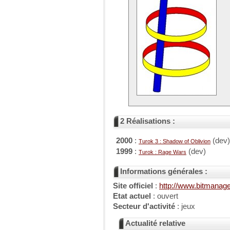
2 Réalisations :
2000
:
(dev)
Turok 3 : Shadow of Oblivion
1999
:
(dev)
Turok : Rage Wars
Informations générales :
Site officiel
:
http://www.bitmanag
Etat actuel
: ouvert
Secteur d'activité
: jeux
Actualité relative