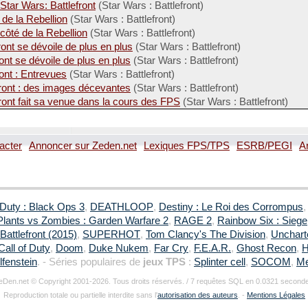
Star Wars: Battlefront
(Star Wars : Battlefront)
 de la Rebellion
(Star Wars : Battlefront)
côté de la Rebellion
(Star Wars : Battlefront)
ront se dévoile de plus en plus
(Star Wars : Battlefront)
ont se dévoile de plus en plus
(Star Wars : Battlefront)
ont : Entrevues
(Star Wars : Battlefront)
front : des images décevantes
(Star Wars : Battlefront)
front fait sa venue dans la cours des FPS
(Star Wars : Battlefront)
acter
Annoncer sur Zeden.net
Lexiques FPS/TPS
ESRB/PEGI
A
 Duty : Black Ops 3
,
DEATHLOOP
,
Destiny : Le Roi des Corrompus
Plants vs Zombies : Garden Warfare 2
,
RAGE 2
,
Rainbow Six : Siege
Battlefront (2015)
,
SUPERHOT
,
Tom Clancy's The Division
,
Uncharte
Call of Duty
,
Doom
,
Duke Nukem
,
Far Cry
,
F.E.A.R.
,
Ghost Recon
,
H
fenstein
. - Séries populaires de
jeux TPS
:
Splinter cell
,
SOCOM
,
Me
eDen.net © Copyright 2001-2026. Tous droits réservés. / 7 requêtes SQL en 0.0321 second
Reproduction totale ou partielle interdite sans l'
autorisation des auteurs
. -
Mentions Légales