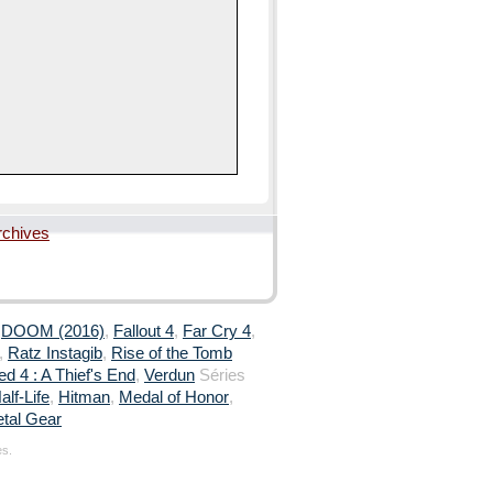
rchives
,
DOOM (2016)
,
Fallout 4
,
Far Cry 4
,
,
Ratz Instagib
,
Rise of the Tomb
d 4 : A Thief's End
,
Verdun
Séries
alf-Life
,
Hitman
,
Medal of Honor
,
tal Gear
es.