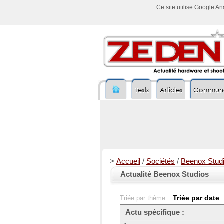
Ce site utilise Google A
Tests
Articles
Commun
>
Accueil
/
Sociétés
/
Beenox Stud
Actualité Beenox Studios
Triée par date
Triée par thème
Actu spécifique :