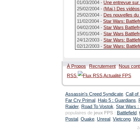
01/03/2004 -
Une entrevue sur 
25/02/2004 -
(Maj.) Des vidéos
25/02/2004 -
Des nouvelles du 
11/02/2004 -
Star Wars: Battlef
04/02/2004 -
Star Wars Battlefr
15/01/2004 -
Star Wars Battlefr
24/12/2003 -
Star Wars: Battle
02/12/2003 -
Star Wars: Battle
À Propos
Recrutement
Nous cont
RSS
Assassin's Creed Syndicate
,
Call of
Far Cry Primal
,
Halo 5 : Guardians
,
Raider
,
Road To Vostok
,
Star Wars : 
populaires de
jeux FPS
:
Battlefield
,
Postal
,
Quake
,
Unreal
,
Vietcong
,
Wol
Z