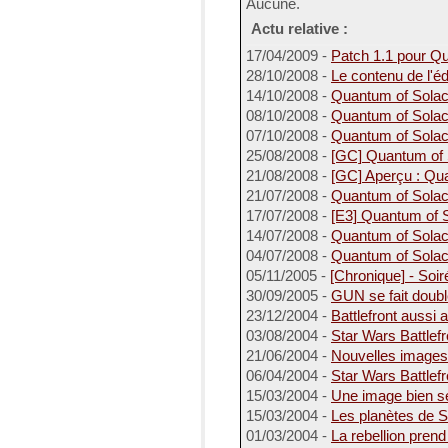
Aucune.
Actu relative :
17/04/2009 -
Patch 1.1 pour Q
28/10/2008 -
Le contenu de l'éd
14/10/2008 -
Quantum of Solac
08/10/2008 -
Quantum of Solace
07/10/2008 -
Quantum of Solace
25/08/2008 -
[GC] Quantum of S
21/08/2008 -
[GC] Aperçu : Qu
21/07/2008 -
Quantum of Solac
17/07/2008 -
[E3] Quantum of 
14/07/2008 -
Quantum of Solac
04/07/2008 -
Quantum of Solace 
05/11/2005 -
[Chronique] - So
30/09/2005 -
GUN se fait doubl
23/12/2004 -
Battlefront aussi 
03/08/2004 -
Star Wars Battlef
21/06/2004 -
Nouvelles images 
06/04/2004 -
Star Wars Battlef
15/03/2004 -
Une image bien se
15/03/2004 -
Les planètes de S
01/03/2004 -
La rebellion prend