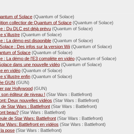
uantum of Solace
(Quantum of Solace)
ition collectior de Quantum of Solace
(Quantum of Solace)
e : Du DLC est déjà prévu
(Quantum of Solace)
 s'illustre
(Quantum of Solace)
 : La démo est disponible
(Quantum of Solace)
olace : Des infos sur la version Wii
(Quantum of Solace)
antum of Solace
(Quantum of Solace)
e : La démo de l'E3 complète en vidéo
(Quantum of Solace)
Solace dans une nouvelle vidéo
(Quantum of Solace)
e en vidéo
(Quantum of Solace)
s'illustre enfin
(Quantum of Solace)
irée GUN
(GUN)
er par Hollywood
(GUN)
a son éditeur de niveau !
(Star Wars : Battlefront)
ront: Deux nouvelles vidéos
(Star Wars : Battlefront)
de Star Wars : Battlefront
(Star Wars : Battlefront)
ront beau?
(Star Wars : Battlefront)
ule de Star Wars: Battlefront
(Star Wars : Battlefront)
tar Wars: Battlefront en vidéos
(Star Wars : Battlefront)
 la pose
(Star Wars : Battlefront)