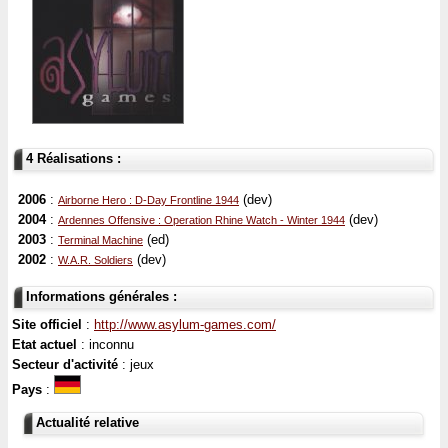
4 Réalisations :
2006
:
(dev)
Airborne Hero : D-Day Frontline 1944
2004
:
(dev)
Ardennes Offensive : Operation Rhine Watch - Winter 1944
2003
:
(ed)
Terminal Machine
2002
:
(dev)
W.A.R. Soldiers
Informations générales :
Site officiel
:
http://www.asylum-games.com/
Etat actuel
: inconnu
Secteur d'activité
: jeux
Pays
:
Actualité relative