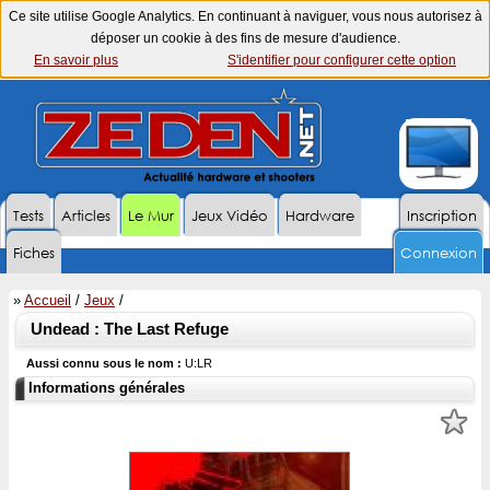
Ce site utilise Google Analytics. En continuant à naviguer, vous nous autorisez à
déposer un cookie à des fins de mesure d'audience.
En savoir plus
S'identifier pour configurer cette option
Tests
Articles
Le Mur
Jeux Vidéo
Hardware
Inscription
Fiches
Connexion
»
Accueil
/
Jeux
/
Undead : The Last Refuge
Aussi connu sous le nom :
U:LR
Informations générales