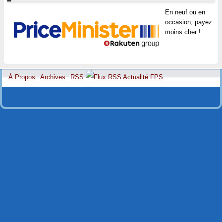
En neuf ou en
occasion, payez
moins cher !
À Propos
Archives
RSS