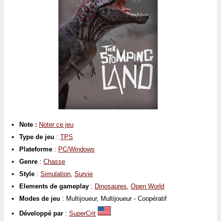
Note :
Noter ce jeu
Type de jeu
:
TPS
Plateforme
:
PC/Windows
Genre
:
Chasse
Style
:
Simulation
,
Survie
Elements de gameplay
:
Dinosaures
,
Open World
Modes de jeu
: Multijoueur, Multijoueur - Coopératif
Développé par
:
SuperCrit