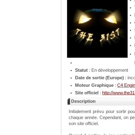
Statut
: En développement
Date de sortie (Europe)
: inc
Moteur Graphique
:
C4 Engi
Site officiel
:
http://www.the3
Description
Initialement prévu pour sortir p
chaque année. Cependant, on peu
son site officiel.