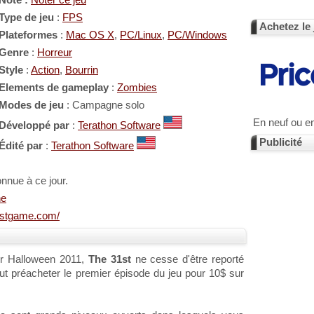
Note :
Noter ce jeu
Type de jeu
:
FPS
Achetez le 
Plateformes
:
Mac OS X
,
PC/Linux
,
PC/Windows
Genre
:
Horreur
Style
:
Action
,
Bourrin
Elements de gameplay
:
Zombies
Modes de jeu
: Campagne solo
En neuf ou e
Développé par
:
Terathon Software
Publicité
Édité par
:
Terathon Software
onnue à ce jour.
ne
1stgame.com/
our Halloween 2011,
The 31st
ne cesse d'être reporté
t préacheter le premier épisode du jeu pour 10$ sur