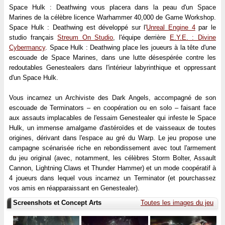
Space Hulk : Deathwing vous placera dans la peau d'un Space
Marines de la célèbre licence Warhammer 40,000 de Game Workshop.
Space Hulk : Deathwing est développé sur l'
Unreal Engine 4
par le
studio français
Streum On Studio
, l'équipe derrière
E.Y.E. : Divine
Cybermancy
. Space Hulk : Deathwing place les joueurs à la tête d'une
escouade de Space Marines, dans une lutte désespérée contre les
redoutables Genestealers dans l'intérieur labyrinthique et oppressant
d'un Space Hulk.
Vous incarnez un Archiviste des Dark Angels, accompagné de son
escouade de Terminators – en coopération ou en solo – faisant face
aux assauts implacables de l'essaim Genestealer qui infeste le Space
Hulk, un immense amalgame d'astéroïdes et de vaisseaux de toutes
origines, dérivant dans l'espace au gré du Warp. Le jeu propose une
campagne scénarisée riche en rebondissement avec tout l'armement
du jeu original (avec, notamment, les célèbres Storm Bolter, Assault
Cannon, Lightning Claws et Thunder Hammer) et un mode coopératif à
4 joueurs dans lequel vous incarnez un Terminator (et pourchassez
vos amis en réapparaissant en Genestealer).
Screenshots et Concept Arts
Toutes les images du jeu