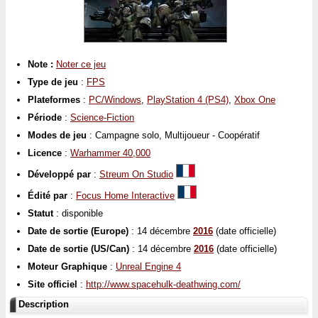
Note :
Noter ce jeu
Type de jeu
:
FPS
Plateformes
:
PC/Windows
,
PlayStation 4 (PS4)
,
Xbox One
Période
:
Science-Fiction
Modes de jeu
: Campagne solo, Multijoueur - Coopératif
Licence
:
Warhammer 40,000
Développé par
:
Streum On Studio
Édité par
:
Focus Home Interactive
Statut
: disponible
Date de sortie (Europe)
: 14 décembre
2016
(date officielle)
Date de sortie (US/Can)
: 14 décembre
2016
(date officielle)
Moteur Graphique
:
Unreal Engine 4
Site officiel
:
http://www.spacehulk-deathwing.com/
Description