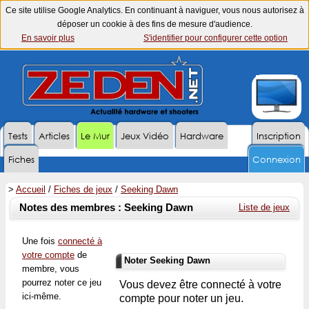
Ce site utilise Google Analytics. En continuant à naviguer, vous nous autorisez à
déposer un cookie à des fins de mesure d'audience.
En savoir plus
S'identifier pour configurer cette option
Tests
Articles
Le Mur
Jeux Vidéo
Hardware
Inscription
Fiches
Connexion
>
Accueil
/
Fiches de jeux
/
Seeking Dawn
Notes des membres : Seeking Dawn
Liste de jeux
Une fois
connecté à
votre compte
de
Noter Seeking Dawn
membre, vous
pourrez noter ce jeu
Vous devez être connecté à votre
ici-même.
compte pour noter un jeu.