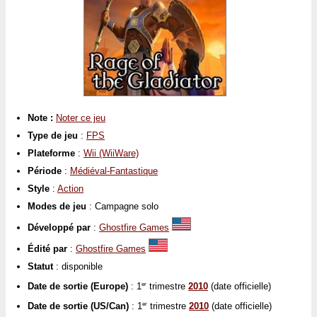
Note :
Noter ce jeu
Type de jeu
:
FPS
Plateforme
:
Wii (WiiWare)
Période
:
Médiéval-Fantastique
Style
:
Action
Modes de jeu
: Campagne solo
Développé par
:
Ghostfire Games
Édité par
:
Ghostfire Games
Statut
: disponible
Date de sortie (Europe)
: 1
trimestre
2010
(date officielle)
er
Date de sortie (US/Can)
: 1
trimestre
2010
(date officielle)
er