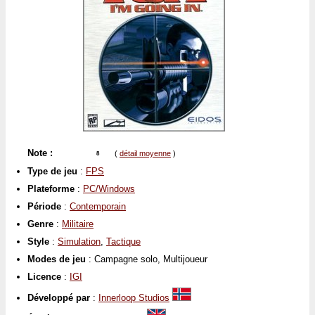
Note :
(
détail moyenne
)
8
Type de jeu
:
FPS
Plateforme
:
PC/Windows
Période
:
Contemporain
Genre
:
Militaire
Style
:
Simulation
,
Tactique
Modes de jeu
: Campagne solo, Multijoueur
Licence
:
IGI
Développé par
:
Innerloop Studios