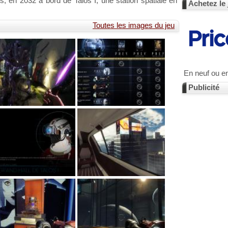
s, en 2032 à bord de Talos I, une station spatiale en
Achetez le 
Toutes les images du jeu
En neuf ou e
Publicité