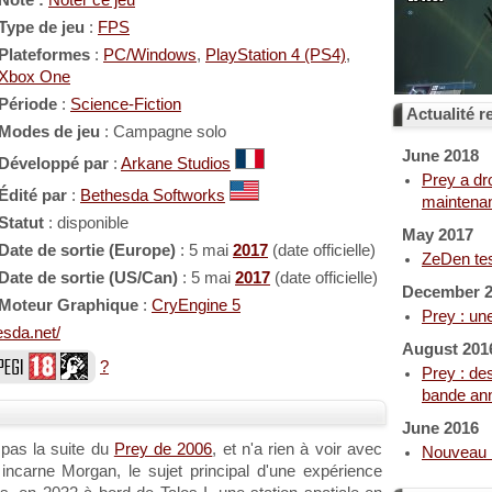
Note :
Noter ce jeu
Type de jeu
:
FPS
Plateformes
:
PC/Windows
,
PlayStation 4 (PS4)
,
Xbox One
Période
:
Science-Fiction
Actualité re
Modes de jeu
: Campagne solo
June 2018
Développé par
:
Arkane Studios
Prey a dr
Édité par
:
Bethesda Softworks
maintena
Statut
: disponible
May 2017
Date de sortie (Europe)
: 5 mai
2017
(date officielle)
ZeDen te
Date de sortie (US/Can)
: 5 mai
2017
(date officielle)
December 
Moteur Graphique
:
CryEngine 5
Prey : un
esda.net/
August 201
?
Prey : des
bande ann
June 2016
 pas la suite du
Prey de 2006
, et n'a rien à voir avec
Nouveau 
incarne Morgan, le sujet principal d'une expérience