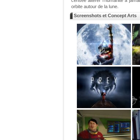
censée altérer l'humanité à jamai
orbite autour de la lune.
Screenshots et Concept Arts