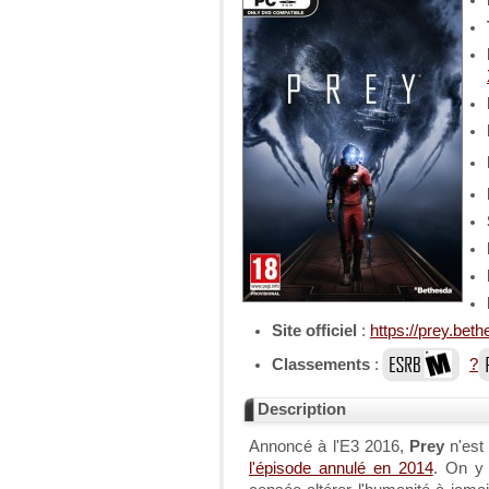
Site officiel
:
https://prey.beth
Classements
:
?
Description
Annoncé à l'E3 2016,
Prey
n'est
l'épisode annulé en 2014
. On y 