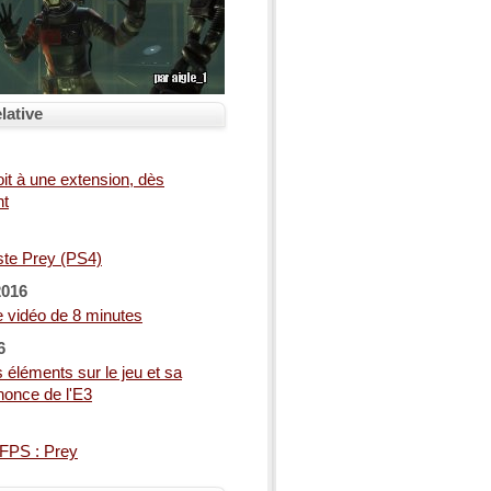
lative
oit à une extension, dès
nt
ste Prey (PS4)
2016
e vidéo de 8 minutes
6
 éléments sur le jeu et sa
once de l'E3
FPS : Prey