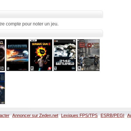
re compte pour noter un jeu.
acter
Annoncer sur Zeden.net
Lexiques FPS/TPS
ESRB/PEGI
A