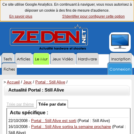
Ce site utilise Google Analytics. En continuant à naviguer, vous nous autorisez à
déposer un cookie à des fins de mesure d'audience.
En savoir plus
S'identifier pour configurer cette option
Tests
Articles
Le Mur
Jeux Vidéo
Hardware
Inscription
Fiches
Connexion
>
Accueil
/
Jeux
/
Portal : Still Alive
/
Actualité Portal : Still Alive
Triée par date
Triée par thème
Actu spécifique :
22/10/2008 -
Portal : Still Alive est sorti
(Portal : Still Alive)
16/10/2008 -
Portal : Still Alive sortira la semaine prochaine
(Portal :
Still Alive)