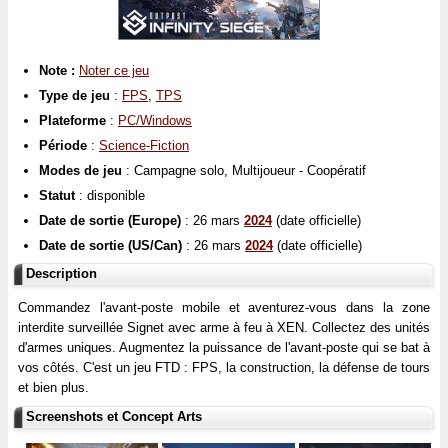
Note :
Noter ce jeu
Type de jeu
:
FPS
,
TPS
Plateforme
:
PC/Windows
Période
:
Science-Fiction
Modes de jeu
: Campagne solo, Multijoueur - Coopératif
Statut
: disponible
Date de sortie (Europe)
: 26 mars
2024
(date officielle)
Date de sortie (US/Can)
: 26 mars
2024
(date officielle)
Description
Commandez l'avant-poste mobile et aventurez-vous dans la zone
interdite surveillée Signet avec arme à feu à XEN. Collectez des unités
d'armes uniques. Augmentez la puissance de l'avant-poste qui se bat à
vos côtés. C'est un jeu FTD : FPS, la construction, la défense de tours
et bien plus.
Screenshots et Concept Arts