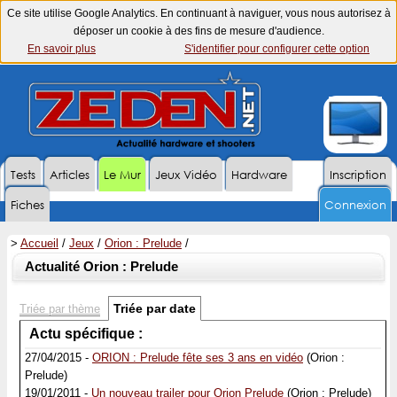
Ce site utilise Google Analytics. En continuant à naviguer, vous nous autorisez à
déposer un cookie à des fins de mesure d'audience.
En savoir plus
S'identifier pour configurer cette option
Tests
Articles
Le Mur
Jeux Vidéo
Hardware
Inscription
Fiches
Connexion
>
Accueil
/
Jeux
/
Orion : Prelude
/
Actualité Orion : Prelude
Triée par date
Triée par thème
Actu spécifique :
27/04/2015 -
ORION : Prelude fête ses 3 ans en vidéo
(Orion :
Prelude)
19/01/2011 -
Un nouveau trailer pour Orion Prelude
(Orion : Prelude)