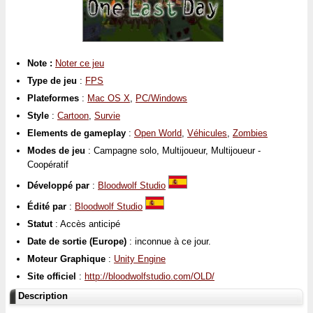
Note :
Noter ce jeu
Type de jeu
:
FPS
Plateformes
:
Mac OS X
,
PC/Windows
Style
:
Cartoon
,
Survie
Elements de gameplay
:
Open World
,
Véhicules
,
Zombies
Modes de jeu
: Campagne solo, Multijoueur, Multijoueur -
Coopératif
Développé par
:
Bloodwolf Studio
Édité par
:
Bloodwolf Studio
Statut
: Accès anticipé
Date de sortie (Europe)
: inconnue à ce jour.
Moteur Graphique
:
Unity Engine
Site officiel
:
http://bloodwolfstudio.com/OLD/
Description