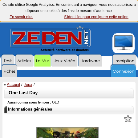
Ce site utilise Google Analytics. En continuant à naviguer, vous nous autorisez à
déposer un cookie à des fins de mesure d'audience.
En savoir plus
S'identifier pour configurer cette option
Tests
Articles
Le Mur
Jeux Vidéo
Hardware
Inscription
Fiches
Connexion
»
Accueil
/
Jeux
/
One Last Day
Aussi connu sous le nom :
OLD
Informations générales