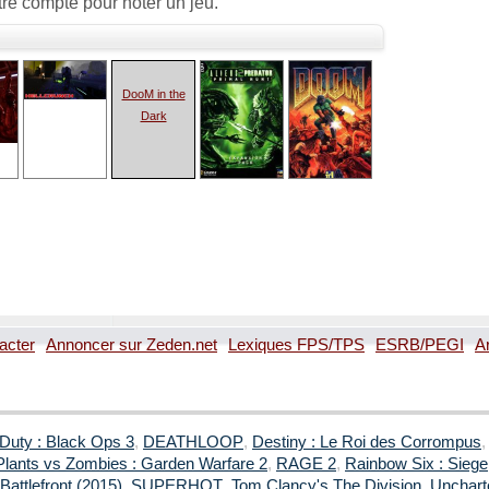
re compte pour noter un jeu.
DooM in the
Dark
acter
Annoncer sur Zeden.net
Lexiques FPS/TPS
ESRB/PEGI
A
 Duty : Black Ops 3
,
DEATHLOOP
,
Destiny : Le Roi des Corrompus
Plants vs Zombies : Garden Warfare 2
,
RAGE 2
,
Rainbow Six : Siege
Battlefront (2015)
,
SUPERHOT
,
Tom Clancy's The Division
,
Uncharte