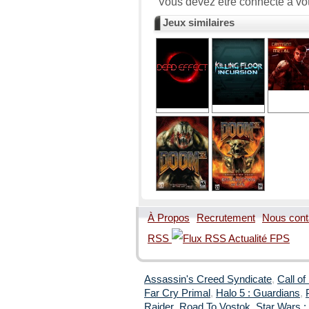
Vous devez être connecté à vot
Jeux similaires
À Propos
Recrutement
Nous cont
RSS
Assassin's Creed Syndicate
,
Call of
Far Cry Primal
,
Halo 5 : Guardians
,
Raider
,
Road To Vostok
,
Star Wars : 