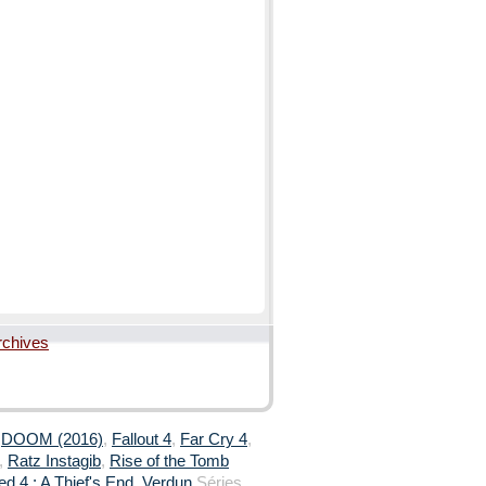
rchives
,
DOOM (2016)
,
Fallout 4
,
Far Cry 4
,
,
Ratz Instagib
,
Rise of the Tomb
d 4 : A Thief's End
,
Verdun
Séries