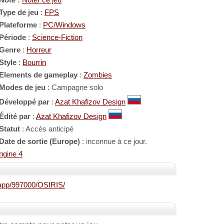
Note :
Noter ce jeu
Type de jeu
:
FPS
Plateforme
:
PC/Windows
Période
:
Science-Fiction
Genre
:
Horreur
Style
:
Bourrin
Elements de gameplay
:
Zombies
Modes de jeu
: Campagne solo
Développé par
:
Azat Khafizov Design
Édité par
:
Azat Khafizov Design
Statut
: Accès anticipé
Date de sortie (Europe)
: inconnue à ce jour.
ngine 4
/app/997000/OSIRIS/