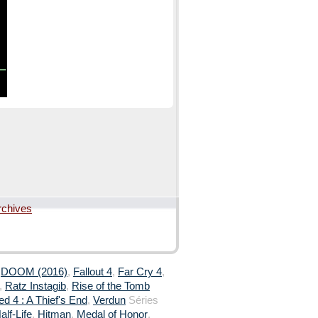
rchives
,
DOOM (2016)
,
Fallout 4
,
Far Cry 4
,
,
Ratz Instagib
,
Rise of the Tomb
d 4 : A Thief's End
,
Verdun
Séries
alf-Life
,
Hitman
,
Medal of Honor
,