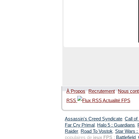
À Propos
Recrutement
Nous cont
RSS
Assassin's Creed Syndicate
,
Call of
Far Cry Primal
,
Halo 5 : Guardians
,
Raider
,
Road To Vostok
,
Star Wars : 
populaires de
jeux FPS
:
Battlefield
,