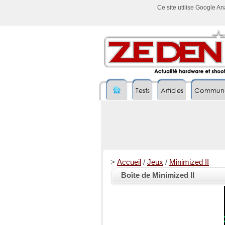
Ce site utilise Google A
Tests
Articles
Commun
>
Accueil
/
Jeux
/
Minimized II
Boîte de Minimized II