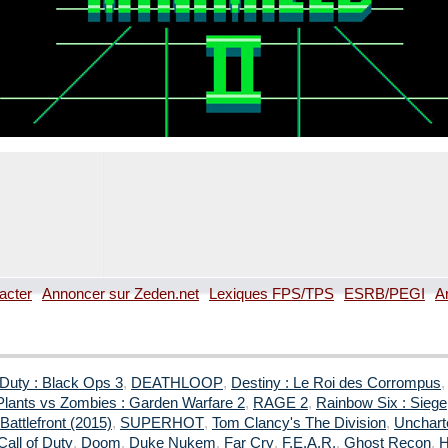
acter
Annoncer sur Zeden.net
Lexiques FPS/TPS
ESRB/PEGI
A
 Duty : Black Ops 3
,
DEATHLOOP
,
Destiny : Le Roi des Corrompus
Plants vs Zombies : Garden Warfare 2
,
RAGE 2
,
Rainbow Six : Siege
Battlefront (2015)
,
SUPERHOT
,
Tom Clancy's The Division
,
Uncharte
Call of Duty
,
Doom
,
Duke Nukem
,
Far Cry
,
F.E.A.R.
,
Ghost Recon
,
H