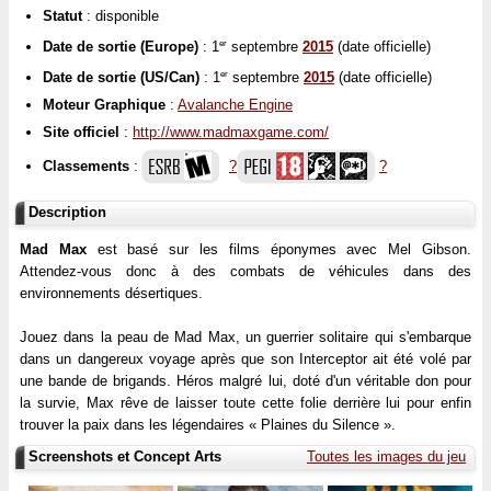
Statut
: disponible
Date de sortie (Europe)
: 1
septembre
2015
(date officielle)
er
Date de sortie (US/Can)
: 1
septembre
2015
(date officielle)
er
Moteur Graphique
:
Avalanche Engine
Site officiel
:
http://www.madmaxgame.com/
Classements
:
?
?
Description
Mad Max
est basé sur les films éponymes avec Mel Gibson.
Attendez-vous donc à des combats de véhicules dans des
environnements désertiques.
Jouez dans la peau de Mad Max, un guerrier solitaire qui s'embarque
dans un dangereux voyage après que son Interceptor ait été volé par
une bande de brigands. Héros malgré lui, doté d'un véritable don pour
la survie, Max rêve de laisser toute cette folie derrière lui pour enfin
trouver la paix dans les légendaires « Plaines du Silence ».
Screenshots et Concept Arts
Toutes les images du jeu