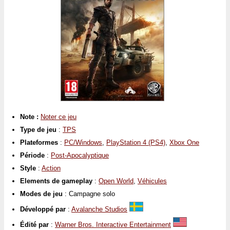
Note :
Noter ce jeu
Type de jeu
:
TPS
Plateformes
:
PC/Windows
,
PlayStation 4 (PS4)
,
Xbox One
Période
:
Post-Apocalyptique
Style
:
Action
Elements de gameplay
:
Open World
,
Véhicules
Modes de jeu
: Campagne solo
Développé par
:
Avalanche Studios
Édité par
:
Warner Bros. Interactive Entertainment