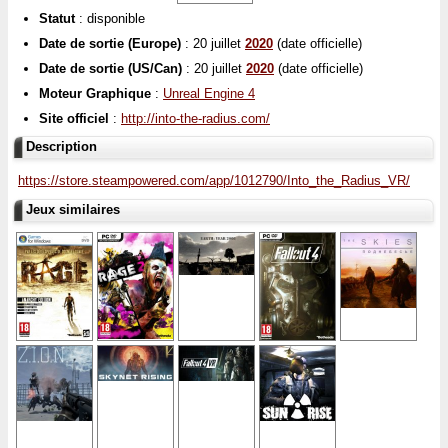
Statut
: disponible
Date de sortie (Europe)
: 20 juillet
2020
(date officielle)
Date de sortie (US/Can)
: 20 juillet
2020
(date officielle)
Moteur Graphique
:
Unreal Engine 4
Site officiel
:
http://into-the-radius.com/
Description
https://store.steampowered.com/app/1012790/Into_the_Radius_VR/
Jeux similaires