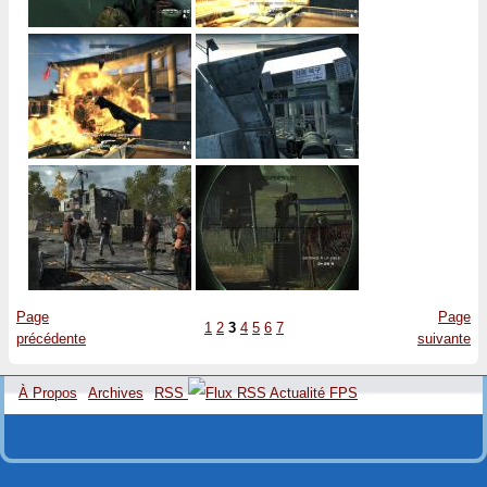
Page
Page
1
2
3
4
5
6
7
précédente
suivante
À Propos
Archives
RSS