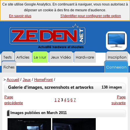
Ce site utilise Google Analytics. En continuant à naviguer, vous nous autorisez à
déposer un cookie à des fins de mesure d'audience.
En savoir plus
S'identifier pour configurer cette option
Tests
Articles
Le Mur
Jeux Vidéo
Hardware
Inscription
Fiches
Connexion
>
Accueil
/
Jeux
/
HomeFront
/
Galerie d'images, screenshots et artworks
138 images
Page
Page
1
2
3
4
5
6
7
précédente
suivante
Images publiées en March 2011