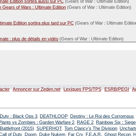
mate Edition sortira aussi sur PC
(Gears of War : Ultimate Edition)
 Gears of Wars : Ultimate Edition
(Gears of War : Ultimate Edition)
imate Edition sortira plus tard sur PC
(Gears of War : Ultimate Editio
ate : plus de détails en vidéo
(Gears of War : Ultimate Edition)
acter
Annoncer sur Zeden.net
Lexiques FPS/TPS
ESRB/PEGI
A
 Duty : Black Ops 3
,
DEATHLOOP
,
Destiny : Le Roi des Corrompus
Plants vs Zombies : Garden Warfare 2
,
RAGE 2
,
Rainbow Six : Siege
Battlefront (2015)
,
SUPERHOT
,
Tom Clancy's The Division
,
Uncharte
Call of Duty
,
Doom
,
Duke Nukem
,
Far Cry
,
F.E.A.R.
,
Ghost Recon
,
H