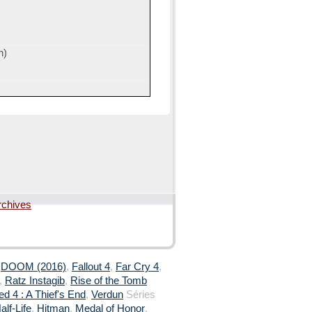
n)
rchives
,
DOOM (2016)
,
Fallout 4
,
Far Cry 4
,
,
Ratz Instagib
,
Rise of the Tomb
d 4 : A Thief's End
,
Verdun
Séries
alf-Life
,
Hitman
,
Medal of Honor
,