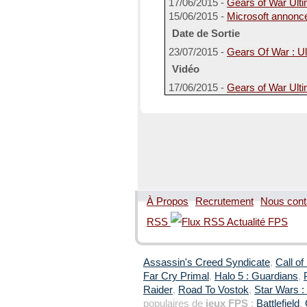
17/06/2015 -
Gears of War Ulti
15/06/2015 -
Microsoft annonce
Date de Sortie
23/07/2015 -
Gears Of War : Ult
Vidéo
17/06/2015 -
Gears of War Ultim
À Propos
Recrutement
Nous cont
RSS
Assassin's Creed Syndicate
,
Call of
Far Cry Primal
,
Halo 5 : Guardians
,
Raider
,
Road To Vostok
,
Star Wars : 
populaires de
jeux FPS
:
Battlefield
,