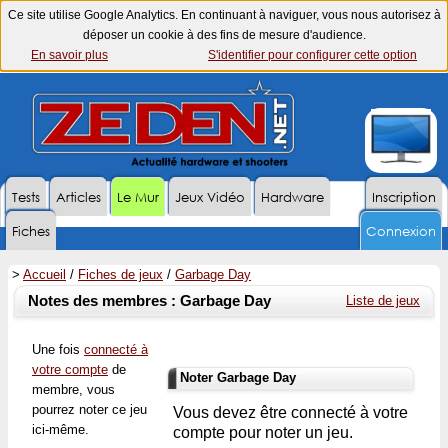
Ce site utilise Google Analytics. En continuant à naviguer, vous nous autorisez à
déposer un cookie à des fins de mesure d'audience.
En savoir plus
S'identifier pour configurer cette option
Tests
Articles
Le Mur
Jeux Vidéo
Hardware
Inscription
Fiches
Connexion
>
Accueil
/
Fiches de jeux
/
Garbage Day
Notes des membres : Garbage Day
Liste de jeux
Une fois
connecté à
votre compte
de
Noter Garbage Day
membre, vous
pourrez noter ce jeu
Vous devez être connecté à votre
ici-même.
compte pour noter un jeu.