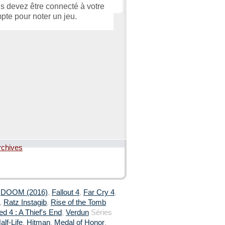
s devez être connecté à votre
pte pour noter un jeu.
rchives
,
DOOM (2016)
,
Fallout 4
,
Far Cry 4
,
,
Ratz Instagib
,
Rise of the Tomb
d 4 : A Thief's End
,
Verdun
Séries
alf-Life
,
Hitman
,
Medal of Honor
,