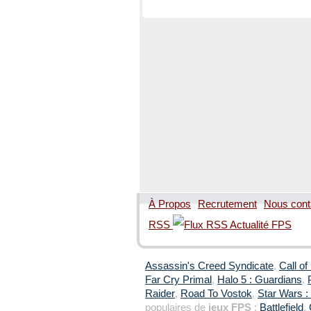
À Propos
Recrutement
Nous cont
RSS
Assassin's Creed Syndicate
,
Call of
Far Cry Primal
,
Halo 5 : Guardians
,
Raider
,
Road To Vostok
,
Star Wars : 
populaires de
jeux FPS
:
Battlefield
,