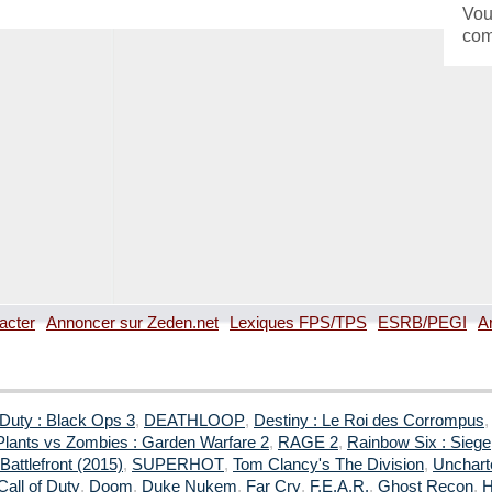
Vou
com
acter
Annoncer sur Zeden.net
Lexiques FPS/TPS
ESRB/PEGI
A
 Duty : Black Ops 3
,
DEATHLOOP
,
Destiny : Le Roi des Corrompus
Plants vs Zombies : Garden Warfare 2
,
RAGE 2
,
Rainbow Six : Siege
Battlefront (2015)
,
SUPERHOT
,
Tom Clancy's The Division
,
Uncharte
Call of Duty
,
Doom
,
Duke Nukem
,
Far Cry
,
F.E.A.R.
,
Ghost Recon
,
H