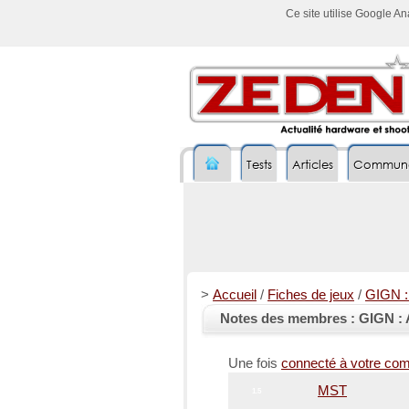
Ce site utilise Google A
Tests
Articles
Commun
>
Accueil
/
Fiches de jeux
/
GIGN : 
Notes des membres : GIGN : A
Une fois
connecté à votre co
MST
1.5