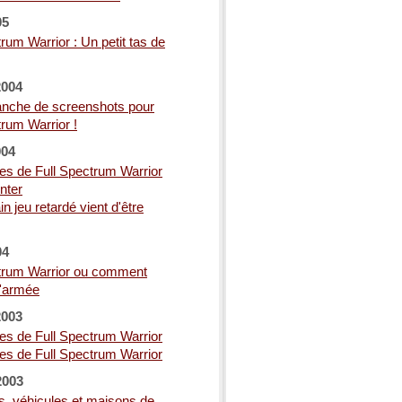
05
rum Warrior : Un petit tas de
2004
anche de screenshots pour
trum Warrior !
004
s de Full Spectrum Warrior
nter
n jeu retardé vient d'être
04
ctrum Warrior ou comment
l'armée
2003
s de Full Spectrum Warrior
s de Full Spectrum Warrior
2003
, véhicules et maisons de