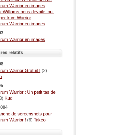
trum Warrior en images
cWilliams nous dévoile tout
Spectrum Warrior
trum Warrior en images
03
trum Warrior en images
es relatifs
08
rum Warrior Gratuit !
(2)
n
05
rum Warrior : Un petit tas de
3)
Kud
2004
anche de screenshots pour
trum Warrior !
(6)
Takeo