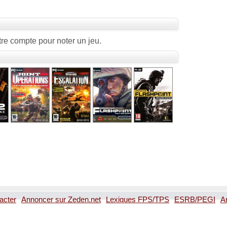
re compte pour noter un jeu.
acter
Annoncer sur Zeden.net
Lexiques FPS/TPS
ESRB/PEGI
A