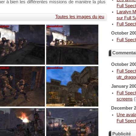
ner à bien les différentes missions de manière la plus
Full Spec
Laralyn M
Toutes les images du jeu
sur Full 
Full Spec
October 20
Full Spec
Commentair
October 20
Full Spect
utr_drago
January 20
Full Spect
screens
(
December 
Une aval
Full Spec
Publicité