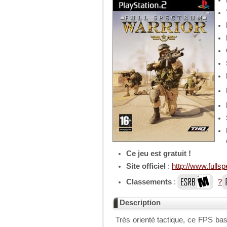
Ce jeu est gratuit !
Site officiel
:
http://www.fulls
Classements
:
?
Description
Très orienté tactique, ce FPS bas