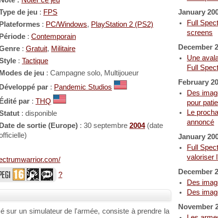
Note :
Noter ce jeu
Type de jeu
:
FPS
January 20
Full Spect
Plateformes
:
PC/Windows
,
PlayStation 2 (PS2)
screens
Période
:
Contemporain
December 
Genre
:
Gratuit
,
Militaire
Une aval
Style
:
Tactique
Full Spec
Modes de jeu
: Campagne solo, Multijoueur
February 2
Développé par
:
Pandemic Studios
Des image
Édité par
:
THQ
pour patie
Le prochai
Statut
: disponible
annoncé
Date de sortie (Europe)
: 30 septembre
2004
(date
officielle)
January 20
Full Spe
valoriser 
pectrumwarrior.com/
December 
?
Des image
Des image
November 
é sur un simulateur de l'armée, consiste à prendre la
Les armes