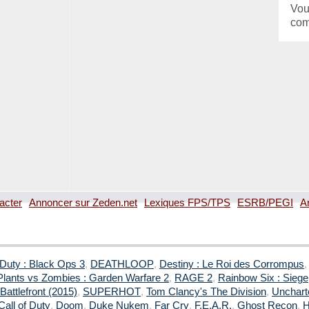
Vou
com
acter
Annoncer sur Zeden.net
Lexiques FPS/TPS
ESRB/PEGI
A
 Duty : Black Ops 3
,
DEATHLOOP
,
Destiny : Le Roi des Corrompus
Plants vs Zombies : Garden Warfare 2
,
RAGE 2
,
Rainbow Six : Siege
Battlefront (2015)
,
SUPERHOT
,
Tom Clancy's The Division
,
Uncharte
Call of Duty
,
Doom
,
Duke Nukem
,
Far Cry
,
F.E.A.R.
,
Ghost Recon
,
H