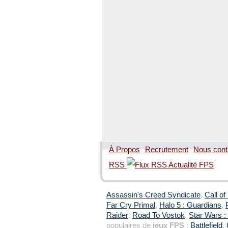
À Propos
Recrutement
Nous cont
RSS
Assassin's Creed Syndicate
,
Call of
Far Cry Primal
,
Halo 5 : Guardians
,
Raider
,
Road To Vostok
,
Star Wars : 
populaires de
jeux FPS
:
Battlefield
,