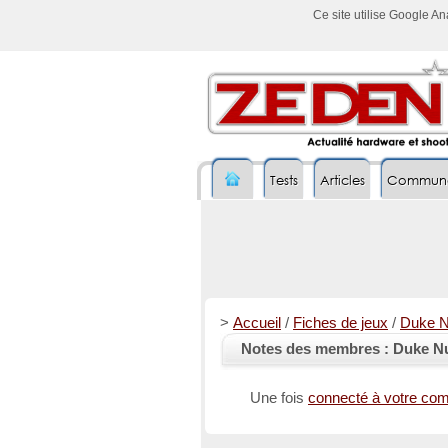
Ce site utilise Google A
Tests
Articles
Commun
>
Accueil
/
Fiches de jeux
/
Duke N
Notes des membres : Duke N
Une fois
connecté à votre co