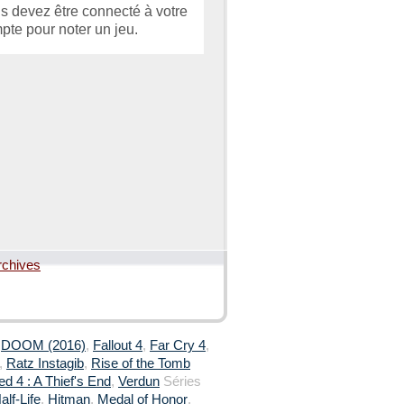
s devez être connecté à votre
pte pour noter un jeu.
rchives
,
DOOM (2016)
,
Fallout 4
,
Far Cry 4
,
,
Ratz Instagib
,
Rise of the Tomb
d 4 : A Thief's End
,
Verdun
Séries
alf-Life
,
Hitman
,
Medal of Honor
,