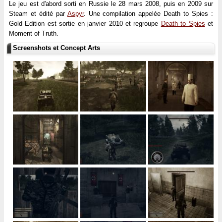
Le jeu est d'abord sorti en Russie le 28 mars 2008, puis en 2009 sur
Steam et édité par
Aspyr
. Une compilation appelée Death to Spies :
Gold Edition est sortie en janvier 2010 et regroupe
Death to Spies
et
Moment of Truth.
Screenshots et Concept Arts