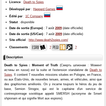
Licence
:
Death to Spies
Développé par
:
Haggard Games
Édité par
:
1C Company
Statut
: disponible
Date de sortie (Europe)
: 7 août
2009
(date officielle)
Date de sortie (US/Can)
: 7 août
2009
(date officielle)
Site officiel
:
http://www.death2spies.com/
Classements
:
?
?
Description
Death to Spies : Moment of Truth
(Смерть шпионам : Момент
истины en russe) est la suite et l'extension
standalone
de
Death to
Spies
. Il contient 7 nouvelles missions situées en Pologne, en France,
ou aux États-Unis, de nouvelles tenues, armes, et véhicules, ainsi que
des graphismes améliorés. On y incarne toujours le héros du jeu de
base, Semion Strogov, qui est le capitaine d'un service de
contrespionnage soviétique appelé SMERSH (acronyme de Smert
shpionam et qui signifie Mort aux espions).