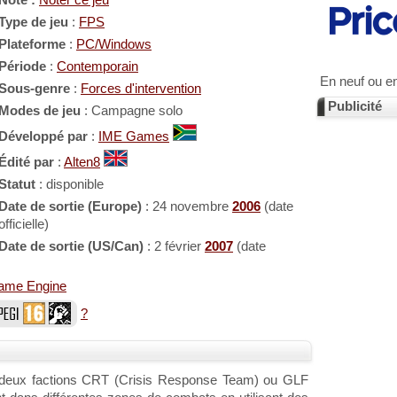
Note :
Noter ce jeu
Type de jeu
:
FPS
Plateforme
:
PC/Windows
Période
:
Contemporain
En neuf ou e
Sous-genre
:
Forces d'intervention
Publicité
Modes de jeu
: Campagne solo
Développé par
:
IME Games
Édité par
:
Alten8
Statut
: disponible
Date de sortie (Europe)
: 24 novembre
2006
(date
officielle)
Date de sortie (US/Can)
: 2 février
2007
(date
me Engine
?
es deux factions CRT (Crisis Response Team) ou GLF