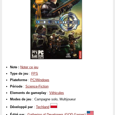
Note :
Noter ce jeu
Type de jeu
:
FPS
Plateforme
:
PC/Windows
Période
:
Science-Fiction
Elements de gameplay
:
Véhicules
Modes de jeu
: Campagne solo, Multijoueur
Développé par
:
Techland
Édité par
:
Gathering of Developers (GOD Games)