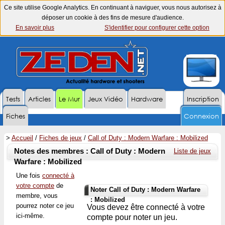
Ce site utilise Google Analytics. En continuant à naviguer, vous nous autorisez à
déposer un cookie à des fins de mesure d'audience.
En savoir plus
S'identifier pour configurer cette option
Tests
Articles
Le Mur
Jeux Vidéo
Hardware
Inscription
Fiches
Connexion
>
Accueil
/
Fiches de jeux
/
Call of Duty : Modern Warfare : Mobilized
Notes des membres : Call of Duty : Modern
Liste de jeux
Warfare : Mobilized
Une fois
connecté à
votre compte
de
Noter Call of Duty : Modern Warfare
membre, vous
: Mobilized
pourrez noter ce jeu
Vous devez être connecté à votre
ici-même.
compte pour noter un jeu.