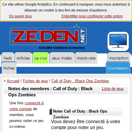
Ce site utilise Google Analytics. En continuant à naviguer, vous nous autorisez à
déposer un cookie à des fins de mesure d'audience.
En savoir plus
S'identifier pour configurer cette option
Tests
Articles
Le Mur
Jeux Vidéo
Hardware
Inscription
Fiches
Connexion
>
Accueil
/
Fiches de jeux
/
Call of Duty : Black Ops Zombies
Notes des membres : Call of Duty : Black
Liste de jeux
Ops Zombies
Une fois
connecté à
votre compte
de
Noter Call of Duty : Black Ops
membre, vous
Zombies
pourrez noter ce jeu
Vous devez être connecté à votre
ici-même.
compte pour noter un jeu.