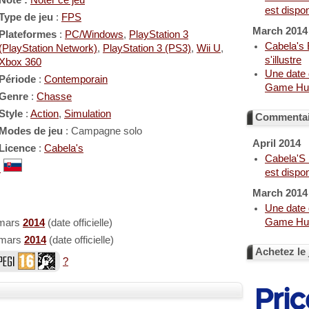
Note :
Noter ce jeu
est dispon
Type de jeu
:
FPS
March 2014
Plateformes
:
PC/Windows
,
PlayStation 3
Cabela's 
(PlayStation Network)
,
PlayStation 3 (PS3)
,
Wii U
,
s'illustre
Xbox 360
Une date 
Période
:
Contemporain
Game Hun
Genre
:
Chasse
Style
:
Action
,
Simulation
Commentair
Modes de jeu
: Campagne solo
April 2014
Licence
:
Cabela's
Cabela'S 
.
est dispon
March 2014
Une date 
Game Hun
 mars
2014
(date officielle)
 mars
2014
(date officielle)
Achetez le 
?