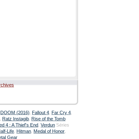
rchives
,
DOOM (2016)
,
Fallout 4
,
Far Cry 4
,
,
Ratz Instagib
,
Rise of the Tomb
d 4 : A Thief's End
,
Verdun
Séries
alf-Life
,
Hitman
,
Medal of Honor
,
tal Gear