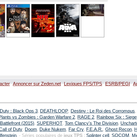
acter
Annoncer sur Zeden.net
Lexiques FPS/TPS
ESRB/PEGI
A
 Duty : Black Ops 3
,
DEATHLOOP
,
Destiny : Le Roi des Corrompus
Plants vs Zombies : Garden Warfare 2
,
RAGE 2
,
Rainbow Six : Siege
Battlefront (2015)
,
SUPERHOT
,
Tom Clancy's The Division
,
Uncharte
Call of Duty
,
Doom
,
Duke Nukem
,
Far Cry
,
F.E.A.R.
,
Ghost Recon
,
H
fenstein
. - Séries populaires de
jeux TPS
:
Splinter cell
,
SOCOM
,
Me