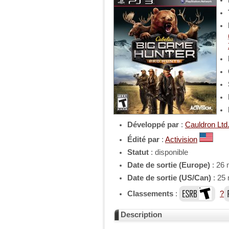
Développé par
:
Cauldron Ltd
Édité par
:
Activision
Statut
: disponible
Date de sortie (Europe)
: 26
Date de sortie (US/Can)
: 25
Classements
:
?
Description