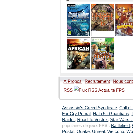
À Propos
Recrutement
Nous cont
RSS
Assassin's Creed Syndicate
,
Call of
Far Cry Primal
,
Halo 5 : Guardians
,
Raider
,
Road To Vostok
,
Star Wars : 
populaires de
jeux FPS
:
Battlefield
,
Postal
,
Quake
,
Unreal
,
Vietcong
,
Wol