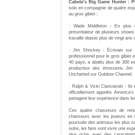
Cabela's Big Game Hunter : P
solo en compagnie de quatre expe
au gros gibier :
· Wade Middleton - En plus d'
présentateur de plusieurs shows 
travaille depuis plus de vingt an
· Jim Shockey - Écrivain sur 
professionnel pour le gros gibier 
40 pays, a abattu plus de 300 es
producteur des émissions Jim
Uncharted sur Outdoor Channel.
· Ralph & Vicki Cianciarulo - Ils
officiellement appelés America'
partagent leur expérience dans l
Ces quatre chasseurs de renom
chasseurs avec les joueurs en 
poursuite des animaux les plus r
outre, les fans vont vivre une ex
plus riche, avec des caractéris