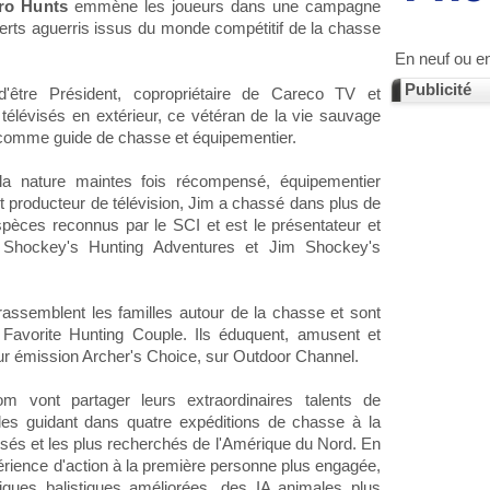
ro Hunts
emmène les joueurs dans une campagne
rts aguerris issus du monde compétitif de la chasse
En neuf ou e
Publicité
être Président, copropriétaire de Careco TV et
télévisés en extérieur, ce vétéran de la vie sauvage
s comme guide de chasse et équipementier.
la nature maintes fois récompensé, équipementier
et producteur de télévision, Jim a chassé dans plus de
pèces reconnus par le SCI et est le présentateur et
 Shockey's Hunting Adventures et Jim Shockey's
 rassemblent les familles autour de la chasse et sont
s Favorite Hunting Couple. Ils éduquent, amusent et
eur émission Archer's Choice, sur Outdoor Channel.
 vont partager leurs extraordinaires talents de
les guidant dans quatre expéditions de chasse à la
usés et les plus recherchés de l'Amérique du Nord. En
périence d'action à la première personne plus engagée,
tiques balistiques améliorées, des IA animales plus