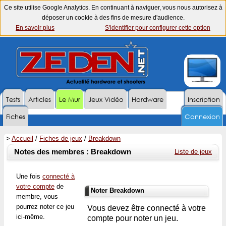
Ce site utilise Google Analytics. En continuant à naviguer, vous nous autorisez à
déposer un cookie à des fins de mesure d'audience.
En savoir plus
S'identifier pour configurer cette option
Tests
Articles
Le Mur
Jeux Vidéo
Hardware
Inscription
Fiches
Connexion
>
Accueil
/
Fiches de jeux
/
Breakdown
Notes des membres : Breakdown
Liste de jeux
Une fois
connecté à
votre compte
de
Noter Breakdown
membre, vous
pourrez noter ce jeu
Vous devez être connecté à votre
ici-même.
compte pour noter un jeu.