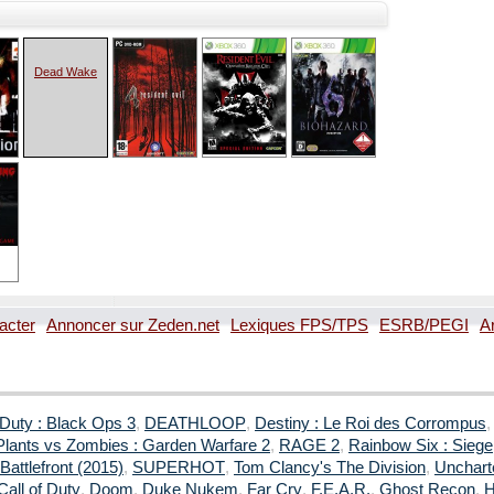
Dead Wake
acter
Annoncer sur Zeden.net
Lexiques FPS/TPS
ESRB/PEGI
A
 Duty : Black Ops 3
,
DEATHLOOP
,
Destiny : Le Roi des Corrompus
Plants vs Zombies : Garden Warfare 2
,
RAGE 2
,
Rainbow Six : Siege
Battlefront (2015)
,
SUPERHOT
,
Tom Clancy's The Division
,
Uncharte
Call of Duty
,
Doom
,
Duke Nukem
,
Far Cry
,
F.E.A.R.
,
Ghost Recon
,
H