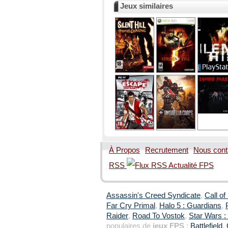
Jeux similaires
À Propos
Recrutement
Nous cont
RSS
Assassin's Creed Syndicate
,
Call of
Far Cry Primal
,
Halo 5 : Guardians
,
Raider
,
Road To Vostok
,
Star Wars : 
populaires de
jeux FPS
:
Battlefield
,