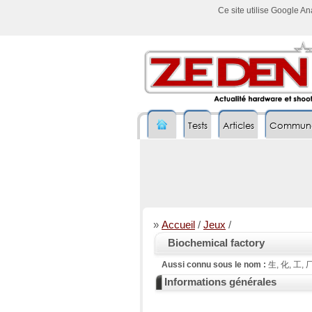
Ce site utilise Google A
Tests
Articles
Commun
»
Accueil
/
Jeux
/
Biochemical factory
Aussi connu sous le nom :
生, 化, 工, 厂,
Informations générales