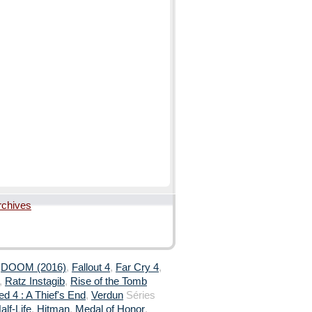
rchives
,
DOOM (2016)
,
Fallout 4
,
Far Cry 4
,
,
Ratz Instagib
,
Rise of the Tomb
d 4 : A Thief's End
,
Verdun
Séries
alf-Life
,
Hitman
,
Medal of Honor
,