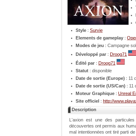
Style
:
Survie
Elements de gameplay
:
Ope
Modes de jeu
: Campagne solo
Développé par
:
Droog71
Édité par
:
Droog71
Statut
: disponible
Date de sortie (Europe)
: 11
Date de sortie (US/Can)
: 11
Moteur Graphique
:
Unreal E
Site officiel
:
http://www.play
Description
L'axion est une des particules
découvertes ont permis aux huma
mal intentionnées ont tiré parti d