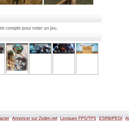
re compte pour noter un jeu.
acter
Annoncer sur Zeden.net
Lexiques FPS/TPS
ESRB/PEGI
A