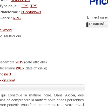
Note :
Noter ce jeu
Type de jeu
:
FPS
,
TPS
Plateforme
:
PC/Windows
En neuf ou e
Genre
:
RPG
Publicité
n World
, Multijoueur
 décembre
2015
(date officielle)
 décembre
2015
(date officielle)
ngine 3
axion.com/
 qui constitue la matière noire. Dans
Axion
, des
ins de comprendre la matière noire et des personnes
e son pouvoir. Vous êtes un mercenaire et votre travail