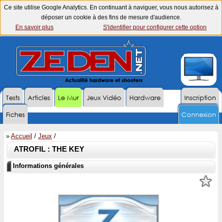
Ce site utilise Google Analytics. En continuant à naviguer, vous nous autorisez à
déposer un cookie à des fins de mesure d'audience.
En savoir plus
S'identifier pour configurer cette option
Tests
Articles
Le Mur
Jeux Vidéo
Hardware
Inscription
Fiches
Connexion
»
Accueil
/
Jeux
/
ATROFIL : THE KEY
Informations générales