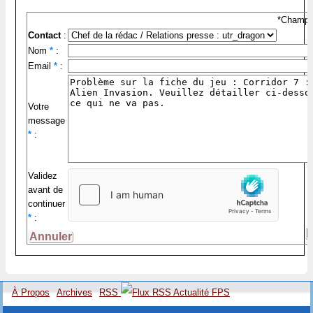
*Champs 
Contact
:
Nom
*
:
Email
*
:
Votre
message
*
:
Validez
avant de
continuer
*
:
À Propos
Archives
RSS