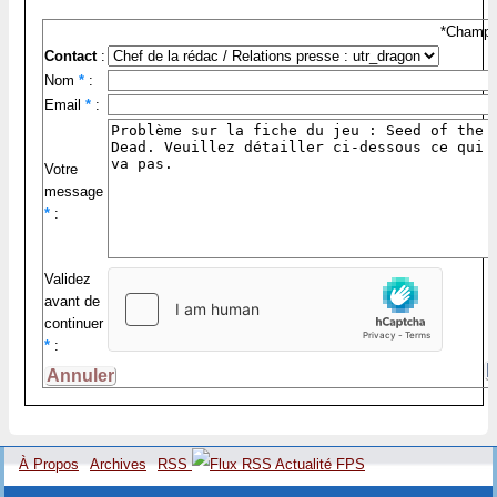
*Champs 
Contact
:
Nom
*
:
Email
*
:
Votre
message
*
:
Validez
avant de
continuer
*
:
À Propos
Archives
RSS