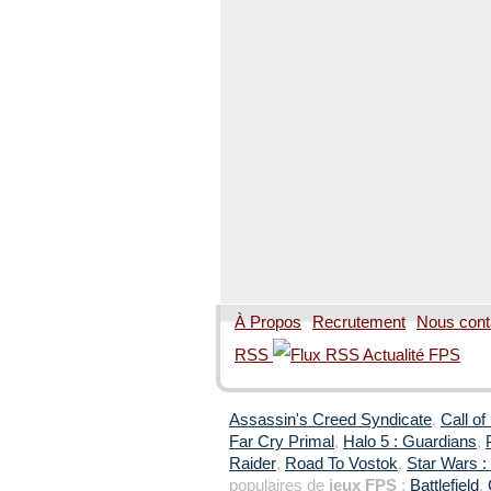
À Propos
Recrutement
Nous cont
RSS
Assassin's Creed Syndicate
,
Call of
Far Cry Primal
,
Halo 5 : Guardians
,
Raider
,
Road To Vostok
,
Star Wars : 
populaires de
jeux FPS
:
Battlefield
,