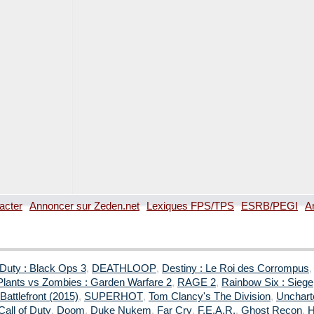
acter
Annoncer sur Zeden.net
Lexiques FPS/TPS
ESRB/PEGI
A
 Duty : Black Ops 3
,
DEATHLOOP
,
Destiny : Le Roi des Corrompus
Plants vs Zombies : Garden Warfare 2
,
RAGE 2
,
Rainbow Six : Siege
Battlefront (2015)
,
SUPERHOT
,
Tom Clancy's The Division
,
Uncharte
Call of Duty
,
Doom
,
Duke Nukem
,
Far Cry
,
F.E.A.R.
,
Ghost Recon
,
H