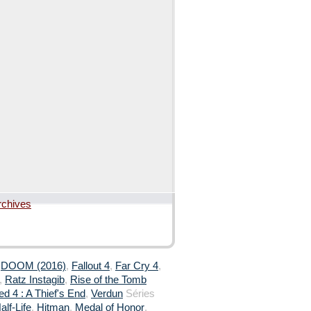
rchives
,
DOOM (2016)
,
Fallout 4
,
Far Cry 4
,
,
Ratz Instagib
,
Rise of the Tomb
d 4 : A Thief's End
,
Verdun
Séries
alf-Life
,
Hitman
,
Medal of Honor
,